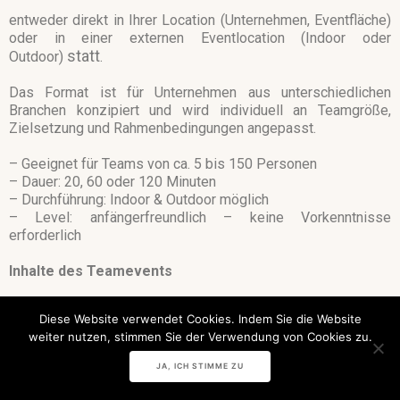
entweder direkt in Ihrer Location (Unternehmen, Eventfläche)
oder in einer externen Eventlocation (Indoor oder
statt
Outdoor)
.
Das Format ist für Unternehmen aus unterschiedlichen
Branchen konzipiert und wird individuell an Teamgröße,
Zielsetzung und Rahmenbedingungen angepasst.
– Geeignet für Teams von ca. 5 bis 150 Personen
– Dauer: 20, 60 oder 120 Minuten
– Durchführung: Indoor & Outdoor möglich
– Level: anfängerfreundlich – keine Vorkenntnisse
erforderlich
Inhalte des Teamevents
Das Format basiert auf einer strukturierten Kombination aus
Diese Website verwendet Cookies. Indem Sie die Website
Bewegung, Musik und gezielter Gruppeninteraktion.
weiter nutzen, stimmen Sie der Verwendung von Cookies zu.
Typische Inhalte:
JA, ICH STIMME ZU
– einfache, koordinierte Bewegungsabläufe zu bekannten