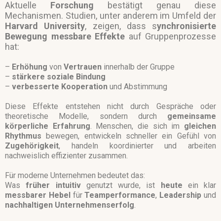
Aktuelle
Forschung
bestätigt genau diese
Mechanismen. Studien, unter anderem im Umfeld der
Harvard University
, zeigen, dass s
ynchronisierte
Bewegung
messbare Effekte
auf Gruppenprozesse
hat:
–
Erhöhung
von
Vertrauen
innerhalb der Gruppe
–
stärkere soziale Bindung
–
verbesserte Kooperation
und
Abstimmung
Diese Effekte entstehen nicht durch Gespräche oder
theoretische Modelle, sondern durch
gemeinsame
körperliche
Erfahrung
. Menschen, die sich im
gleichen
Rhythmus
bewegen, entwickeln schneller ein Gefühl von
Zugehörigkeit
, handeln koordinierter und arbeiten
nachweislich effizienter zusammen.
Für moderne Unternehmen bedeutet das:
Was
früher intuitiv
genutzt wurde, ist
heute
ein klar
messbarer Hebel
für
Teamperformance
,
Leadership
und
nachhaltigen
Unternehmenserfolg
.