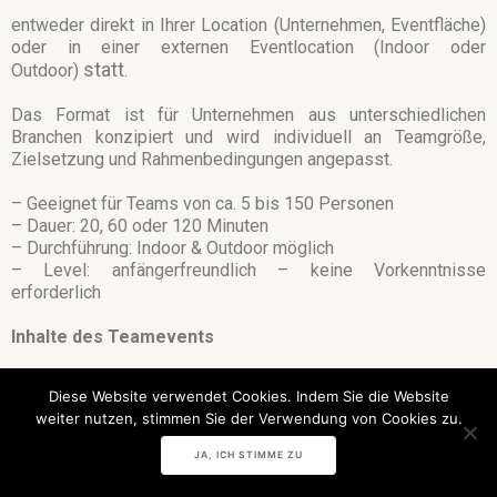
entweder direkt in Ihrer Location (Unternehmen, Eventfläche)
oder in einer externen Eventlocation (Indoor oder
statt
Outdoor)
.
Das Format ist für Unternehmen aus unterschiedlichen
Branchen konzipiert und wird individuell an Teamgröße,
Zielsetzung und Rahmenbedingungen angepasst.
– Geeignet für Teams von ca. 5 bis 150 Personen
– Dauer: 20, 60 oder 120 Minuten
– Durchführung: Indoor & Outdoor möglich
– Level: anfängerfreundlich – keine Vorkenntnisse
erforderlich
Inhalte des Teamevents
Das Format basiert auf einer strukturierten Kombination aus
Diese Website verwendet Cookies. Indem Sie die Website
Bewegung, Musik und gezielter Gruppeninteraktion.
weiter nutzen, stimmen Sie der Verwendung von Cookies zu.
Typische Inhalte:
JA, ICH STIMME ZU
– einfache, koordinierte Bewegungsabläufe zu bekannten