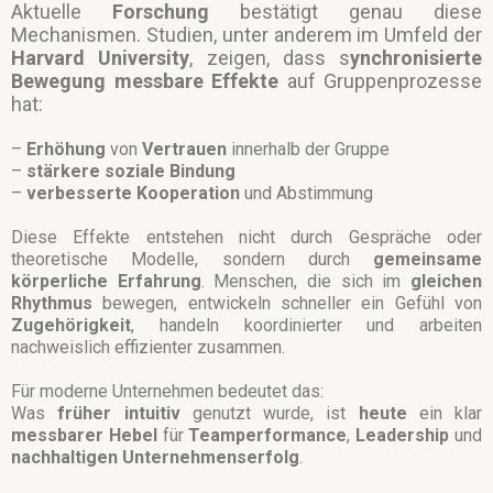
Aktuelle
Forschung
bestätigt genau diese
Mechanismen. Studien, unter anderem im Umfeld der
Harvard University
, zeigen, dass s
ynchronisierte
Bewegung
messbare Effekte
auf Gruppenprozesse
hat:
–
Erhöhung
von
Vertrauen
innerhalb der Gruppe
–
stärkere soziale Bindung
–
verbesserte Kooperation
und
Abstimmung
Diese Effekte entstehen nicht durch Gespräche oder
theoretische Modelle, sondern durch
gemeinsame
körperliche
Erfahrung
. Menschen, die sich im
gleichen
Rhythmus
bewegen, entwickeln schneller ein Gefühl von
Zugehörigkeit
, handeln koordinierter und arbeiten
nachweislich effizienter zusammen.
Für moderne Unternehmen bedeutet das:
Was
früher intuitiv
genutzt wurde, ist
heute
ein klar
messbarer Hebel
für
Teamperformance
,
Leadership
und
nachhaltigen
Unternehmenserfolg
.