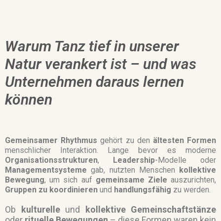
Warum Tanz tief in unserer
Natur verankert ist – und was
Unternehmen daraus lernen
können
Gemeinsamer
Rhythmus
gehört zu den
ältesten Formen
menschlicher Interaktion. Lange bevor es moderne
Organisationsstrukturen
,
Leadership
-Modelle oder
Managementsysteme
gab, nutzten Menschen
kollektive
Bewegung
, um sich auf
gemeinsame Ziele
auszurichten,
Gruppen zu koordinieren
und
handlungsfähig
zu werden.
Ob
kulturelle
und
kollektive
Gemeinschaftstänze
oder
rituelle
Bewegungen
– diese Formen waren kein