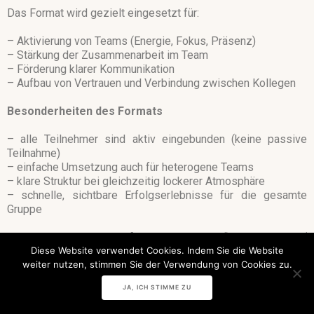
Das Format wird gezielt eingesetzt für:
– Aktivierung von Teams (Energie, Fokus, Präsenz)
– Stärkung der Zusammenarbeit im Team
– Förderung klarer Kommunikation
– Aufbau von Vertrauen und Verbindung zwischen Kollegen
Besonderheiten des Formats
– alle Teilnehmer sind aktiv eingebunden (keine passive
Teilnahme)
– einfache Umsetzung auch für heterogene Teams
– klare Struktur bei gleichzeitig lockerer Atmosphäre
– schnelle, sichtbare Erfolgserlebnisse für die gesamte
Gruppe
Fokus liegt nicht auf „Tanzen lernen“, sondern auf
Diese Website verwendet Cookies. Indem Sie die Website
Teamdynamik, Aktivierung und Verbindung.
weiter nutzen, stimmen Sie der Verwendung von Cookies zu.
Einsatzbereiche
JA, ICH STIMME ZU
Das Teamevent eignet sich ideal für: