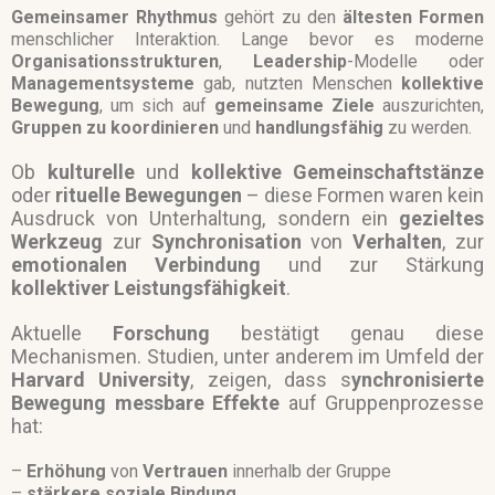
Gemeinsamer
Rhythmus
gehört zu den
ältesten Formen
menschlicher Interaktion. Lange bevor es moderne
Organisationsstrukturen
,
Leadership
-Modelle oder
Managementsysteme
gab, nutzten Menschen
kollektive
Bewegung
, um sich auf
gemeinsame Ziele
auszurichten,
Gruppen zu koordinieren
und
handlungsfähig
zu werden.
Ob
kulturelle
und
kollektive
Gemeinschaftstänze
oder
rituelle
Bewegungen
– diese Formen waren kein
Ausdruck von Unterhaltung, sondern ein
gezieltes
Werkzeug
zur
Synchronisation
von
Verhalten
, zur
emotionalen Verbindung
und zur Stärkung
kollektiver
Leistungsfähigkeit
.
Aktuelle
Forschung
bestätigt genau diese
Mechanismen. Studien, unter anderem im Umfeld der
Harvard University
, zeigen, dass s
ynchronisierte
Bewegung
messbare Effekte
auf Gruppenprozesse
hat:
–
Erhöhung
von
Vertrauen
innerhalb der Gruppe
–
stärkere soziale Bindung